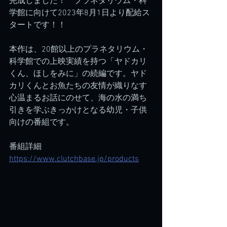
完成しました！　プラネタリウム・科
学館に向けて2023年8月1日より配給ス
タートです！！
本作は、20館以上のプラネタリウム・
科学館での上映実績を持つ「ヤドカリ
くん、ほしをみに」の続編です。ヤド
カリくんとお魚たちの友情が織りなす
心温まるお話にのせて、海の水の満ち
引きを学ぶきっかけとなる幼児・子供
向けの番組です。
番組詳細　
https://www.clutchbase.jp/products