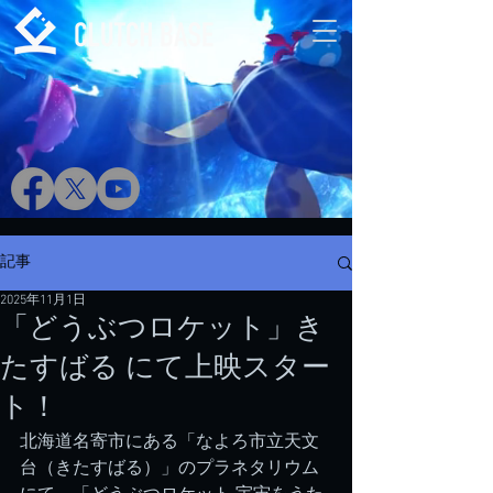
記事
2025年11月1日
「どうぶつロケット」き
たすばる にて上映スター
ト！
北海道名寄市にある「なよろ市立天文
台（きたすばる）」のプラネタリウム