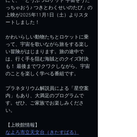
にて、「どうぶつロケット 宇宙をうた
っちゃおう♪ つきとわくせいのたび」の
上映が2025年11月1日（土）よりスタ
ートしました！
かわいらしい動物たちとロケットに乗
って、宇宙を歌いながら旅をする楽し
い冒険がはじまります。旅の途中で
は、行く手を阻む海賊とのクイズ対決
も！ 最後までワクワクしながら、宇宙
のことを楽しく学べる番組です。
プラネタリウム解説員による「星空案
内」もあり、大満足のプログラムで
す。ぜひ、ご家族でお楽しみくださ
い。
【上映館情報】
なよろ市立天文台（きたすばる）