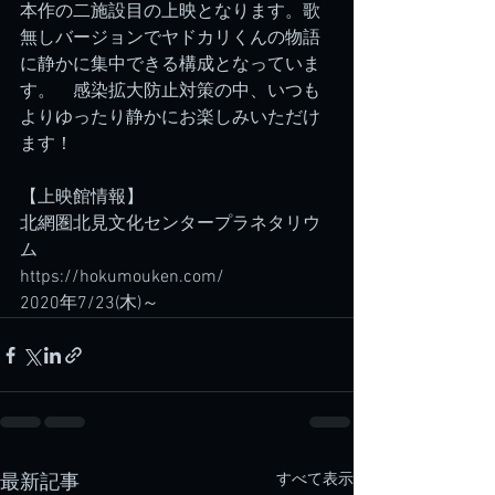
本作の二施設目の上映となります。歌
無しバージョンでヤドカリくんの物語
に静かに集中できる構成となっていま
す。　感染拡大防止対策の中、いつも
よりゆったり静かにお楽しみいただけ
ます！
【上映館情報】
北網圏北見文化センタープラネタリウ
ム
https://hokumouken.com/
2020年7/23(木)～
すべて表示
最新記事