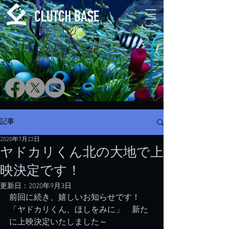
記事
2020年7月22日
ヤドカリくん北の大地で上
映決定です！
更新日：
2020年9月3日
前回に続き、嬉しいお知らせです！
「ヤドカリくん、ほしをみに」　新た
に上映決定いたしました～