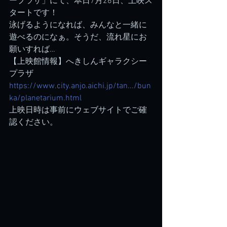
ープラザ」にて、本日7月26日、上映ス
タートです！
泳げるようになれば、みんなと一緒に
遊べるのになぁ。そうだ、流れ星にお
願いすれば…
【上映館情報】へきしんギャラクシー
プラザ
https://www.city.anjo.aichi.jp/tan.../bun
ka/planetarium.html
上映日時は事前にウェブサイトでご確
認ください。