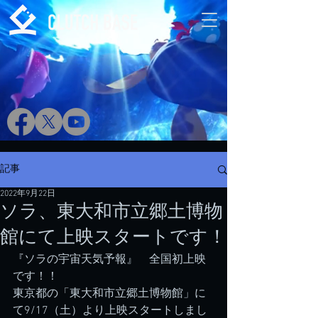
記事
2022年9月22日
ソラ、東大和市立郷土博物
館にて上映スタートです！
『ソラの宇宙天気予報』　全国初上映
です！！
東京都の「東大和市立郷土博物館」に
て9/17（土）より上映スタートしまし