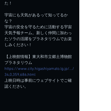
た！
宇宙にも天気があるって知ってるか
な？
宇宙の安全を守るために活動する宇宙
天気予報チーム。新しく仲間に加わっ
たソラの活躍をプラネタリウムでお楽
しみください！
【上映館情報】東大和市立郷土博物館
プラネタリウム
https://www.city.higashiyamato.lg.jp/.../
34,0,359,686,html
上映日時は事前にウェブサイトでご確
認ください。